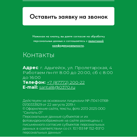
Оставить заявку на звонок
Нажимая на кнопку, вы даете согласие на обработку
персональных данных и соглашаетесь c
политикой
конфиденциальности
.
Контакты
Адрес
: г. Адыгейск, ул. Пролетарская, 4
Работаем пн-пт 8:00 до 20:00, сб с 8:00
до 16:00
Телефон:
+7 (87772) 200-22
E-mail:
santal8@0370.ru
Действуем на основании лицензии №-Л041-01168-
01/00333929 от 22 августа 2019 г.
© Оформление сайта, тексты, фото 2013-2025 ООО
"Санталь 01"
Персональные данные субъектов и их
фотовидеоизображения на сайте размещены с
письменного согла­сия субъектов персона­льных
данных в соотв­етствии со ст. 10.1 ФЗ № 152-ФЗ"О
персона­льных данных"