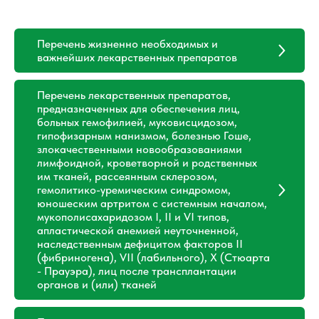
Перечень жизненно необходимых и
важнейших лекарственных препаратов
Перечень лекарственных препаратов,
предназначенных для обеспечения лиц,
больных гемофилией, муковисцидозом,
гипофизарным нанизмом, болезнью Гоше,
злокачественными новообразованиями
лимфоидной, кроветворной и родственных
им тканей, рассеянным склерозом,
гемолитико-уремическим синдромом,
юношеским артритом с системным началом,
мукополисахаридозом I, II и VI типов,
апластической анемией неуточненной,
наследственным дефицитом факторов II
(фибриногена), VII (лабильного), X (Стюарта
- Прауэра), лиц после трансплантации
органов и (или) тканей