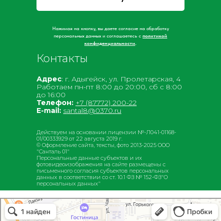
Нажимая на кнопку, вы даете согласие на обработку
персональных данных и соглашаетесь c
политикой
конфиденциальности
.
Контакты
Адрес
: г. Адыгейск, ул. Пролетарская, 4
Работаем пн-пт 8:00 до 20:00, сб с 8:00
до 16:00
Телефон:
+7 (87772) 200-22
E-mail:
santal8@0370.ru
Действуем на основании лицензии №-Л041-01168-
01/00333929 от 22 августа 2019 г.
© Оформление сайта, тексты, фото 2013-2025 ООО
"Санталь 01"
Персональные данные субъектов и их
фотовидеоизображения на сайте размещены с
письменного согла­сия субъектов персона­льных
данных в соотв­етствии со ст. 10.1 ФЗ № 152-ФЗ"О
персона­льных данных"
Центр офтальмологии и микрохирургии глаза Санталь
Коррекция зрения в Адыгейске
Медцентр, клиника в Адыгейске